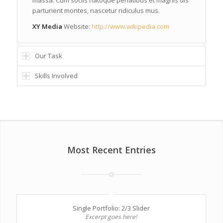
massa. Cum sociis natoque penatibus et magnis dis
parturient montes, nascetur ridiculus mus.
XY Media
Website:
http://www.wikipedia.com
Our Task
Skills Involved
Most Recent Entries
Single Portfolio: 2/3 Slider
Excerpt goes here!