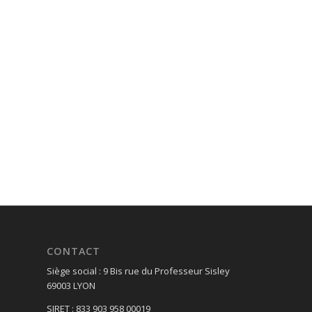
CONTACT
Siège social : 9 Bis rue du Professeur Sisley
69003 LYON
SIRET : 833 903 958 00019